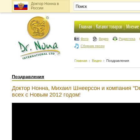
Доктор Нонна в
России
Фото
Видео
Радиотека
Сборник песен
Главная
Видео
Поздравления
Поздравления
Доктор Нонна, Михаил Шнеерсон и компания "Dr.
всех с Новым 2012 годом!